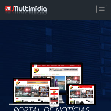
Men
ua
elos
sua