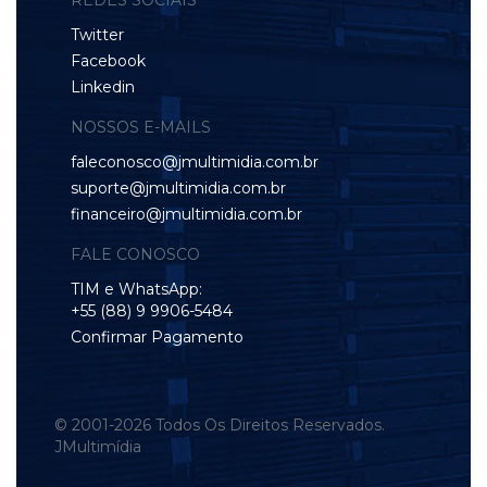
REDES SOCIAIS
Twitter
Facebook
Linkedin
NOSSOS E-MAILS
faleconosco@jmultimidia.com.br
suporte@jmultimidia.com.br
financeiro@jmultimidia.com.br
FALE CONOSCO
TIM e WhatsApp:
+55 (88) 9 9906-5484
Confirmar Pagamento
© 2001-2026 Todos Os Direitos Reservados.
JMultimídia