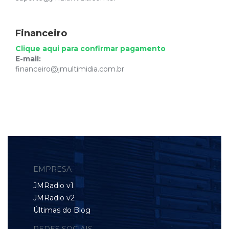
Financeiro
Clique aqui para confirmar pagamento
E-mail:
financeiro@jmultimidia.com.br
EMPRESA
JMRadio v1
JMRadio v2
Últimas do Blog